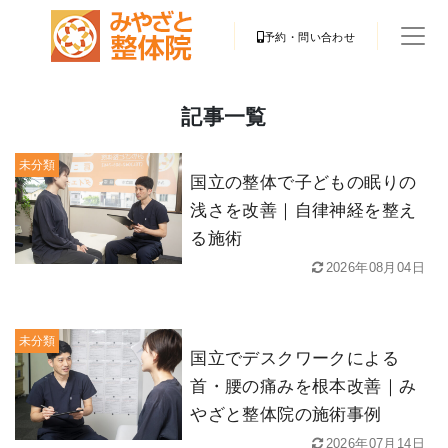
予約・問い合わせ
記事一覧
未分類
国立の整体で子どもの眠りの
浅さを改善｜自律神経を整え
る施術
2026年08月04日
未分類
国立でデスクワークによる
首・腰の痛みを根本改善｜み
やざと整体院の施術事例
2026年07月14日